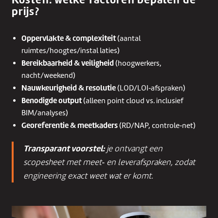
prijs?
Oppervlakte & complexiteit
(aantal
ruimtes/hoogtes/instal laties)
Bereikbaarheid & veiligheid
(hoogwerkers,
nacht/weekend)
Nauwkeurigheid & resolutie
(LOD/LOI‑afspraken)
Benodigde output
(alleen point cloud vs. inclusief
BIM/analyses)
Georeferentie & meetkaders
(RD/NAP, controle‑net)
Transparant voorstel:
je ontvangt een
scopesheet met meet‑ en leverafspraken, zodat
engineering exact weet wat er komt.