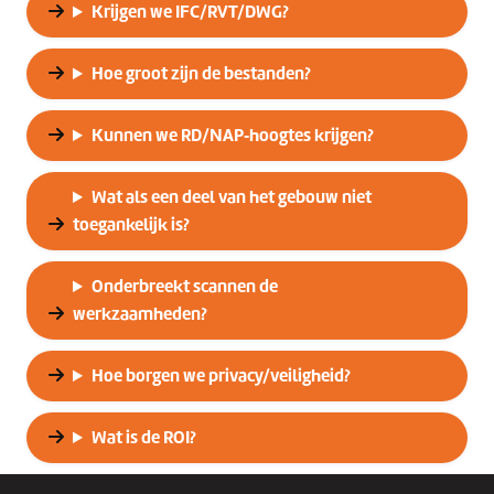
Krijgen we IFC/RVT/DWG?
Hoe groot zijn de bestanden?
Kunnen we RD/NAP‑hoogtes krijgen?
Wat als een deel van het gebouw niet
toegankelijk is?
Onderbreekt scannen de
werkzaamheden?
Hoe borgen we privacy/veiligheid?
Wat is de ROI?