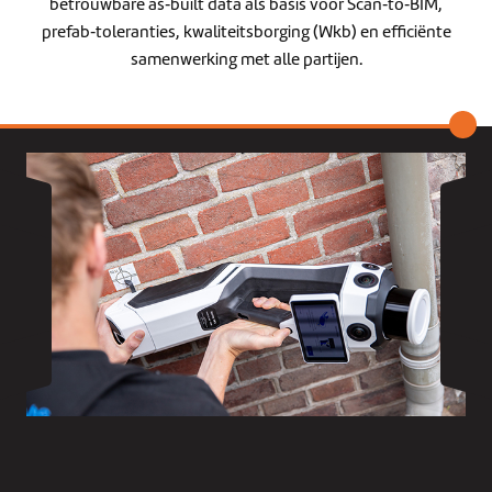
betrouwbare as‑built data als basis voor Scan‑to‑BIM,
prefab‑toleranties, kwaliteitsborging (Wkb) en efficiënte
samenwerking met alle partijen.