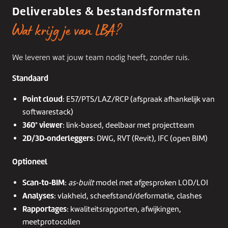
Deliverables & bestandsformaten
Wat krijg je van LBA?
We leveren wat jouw team nodig heeft, zonder ruis.
Standaard
Point cloud
: E57/PTS/LAZ/RCP (afspraak afhankelijk van
softwarestack)
360° viewer
: link‑based, deelbaar met projectteam
2D/3D‑onderleggers
: DWG, RVT (Revit), IFC (open BIM)
Optioneel
Scan‑to‑BIM
:
as‑built
model met afgesproken LOD/LOI
Analyses
: vlakheid, scheefstand/deformatie, clashes
Rapportages
: kwaliteitsrapporten, afwijkingen,
meetprotocollen