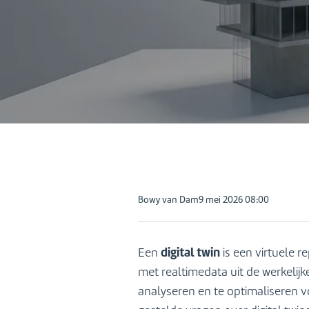
Contact
Posted
Bowy van Dam
9 mei 2026 08:00
by:
digital twin
Een
is een virtuele r
met realtimedata uit de werkelij
analyseren en te optimaliseren 
(0544)377880