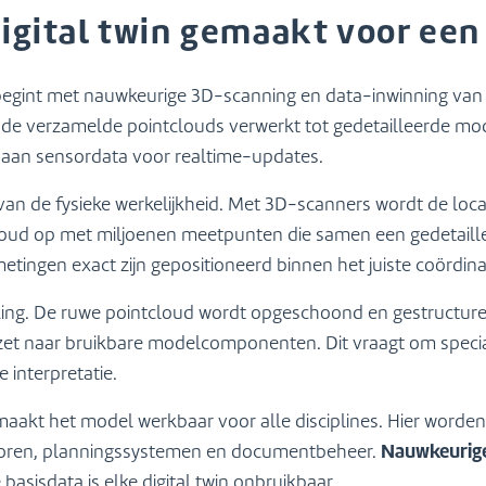
igital twin gemaakt voor een
 begint met nauwkeurige 3D-scanning en data-inwinning van 
de verzamelde pointclouds verwerkt tot gedetailleerde mo
aan sensordata voor realtime-updates.
 van de fysieke werkelijkheid. Met 3D-scanners wordt de lo
cloud op met miljoenen meetpunten die samen een gedetail
metingen exact zijn gepositioneerd binnen het juiste coördi
king. De ruwe pointcloud wordt opgeschoond en gestructur
et naar bruikbare modelcomponenten. Dit vraagt om special
interpretatie.
maakt het model werkbaar voor alle disciplines. Hier worde
Nauwkeurig
soren, planningssystemen en documentbeheer.
sisdata is elke digital twin onbruikbaar.