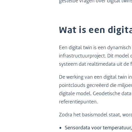
gestelde vragen over digital twin
info@lbagroep.nl
Wat is een digit
Een digital twin is een dynamisc
infrastructuurproject. Dit mode
systeem dat realtimedata uit de 
De werking van een digital twin
pointclouds gecreëerd die milj
digitale model. Geodetische data
referentiepunten.
Zodra het basismodel staat, wordt
Sensordata voor temperatuur, 