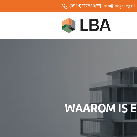
(0544)377880
info@lbagroep.nl
Over ons
Expertises
Projecten
Klantcases
WAAROM IS E
Blogs
Werken bij