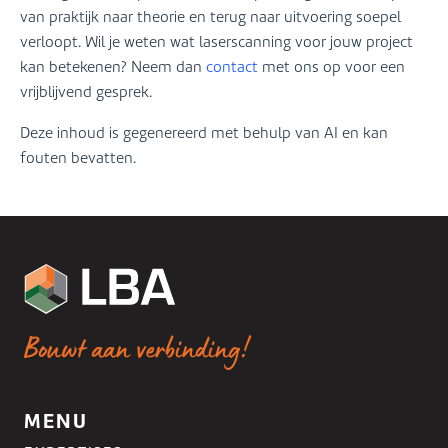
van praktijk naar theorie en terug naar uitvoering soepel
verloopt. Wil je weten wat laserscanning voor jouw project
kan betekenen? Neem dan
contact
met ons op voor een
vrijblijvend gesprek.
Deze inhoud is gegenereerd met behulp van AI en kan
fouten bevatten.
Bouwt aan verbinding!
MENU