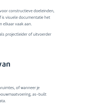
 voor constructieve doeleinden,
f is visuele documentatie het
en elkaar vaak aan.
s projectleider of uitvoerder
van
nruimtes, of wanneer je
 bouwmaatvoering, as-built
ata.