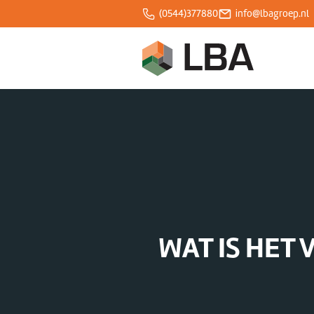
(0544)377880
info@lbagroep.nl
Over ons
Expertises
Projecten
Klantcases
WAT IS HET
Blogs
Werken bij