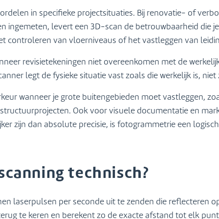
ordelen in specifieke projectsituaties. Bij renovatie- of ve
n ingemeten, levert een 3D-scan de betrouwbaarheid die je
et controleren van vloerniveaus of het vastleggen van leidi
nneer revisietekeningen niet overeenkomen met de werkelijk
ner legt de fysieke situatie vast zoals die werkelijk is, niet
keur wanneer je grote buitengebieden moet vastleggen, zoa
structuurprojecten. Ook voor visuele documentatie en mar
jker zijn dan absolute precisie, is fotogrammetrie een logisc
scanning technisch?
en laserpulsen per seconde uit te zenden die reflecteren o
 terug te keren en berekent zo de exacte afstand tot elk punt