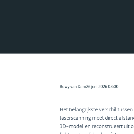
Contact
Posted
Bowy van Dam
26 juni 2026 08:00
by:
Het belangrijkste verschil tusse
laserscanning meet direct afsta
3D-modellen reconstrueert uit o
(0544)377880