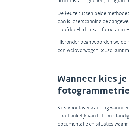
lichtomstandigheden, fotogrammet
info@lbagroep.nl
De keuze tussen beide methodes h
dan is laserscanning de aangewez
hoofddoel, dan kan fotogrammetrie
Hieronder beantwoorden we de me
een weloverwogen keuze kunt m
Wanneer kies je 
fotogrammetrie
Kies voor laserscanning wanneer 
onafhankelijk van lichtomstandi
documentatie en situaties waari