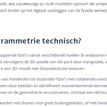
odel, wat nauwkeurige as-built modellen oplevert die ont
zich breder op het digitaal vastleggen van de fysieke werkel
grammetrie technisch?
appende foto’s vanuit verschillende hoeken te analyseren
ent vervolgens de 3D-positie van elk punt door triangulatie,
is een 3D-model met fotorealistische texturen.
 van honderden tot duizenden foto’s met voldoende overla
seert deze beelden en identificeert overeenkomende kenmer
enen en de geometrie te reconstrueren, ontstaat een dichte
orden met drones voor grote buitengebieden, of met handc