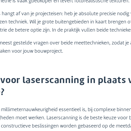
rie is vaak goedkoper en levert fotorealistische texturen.
angt af van je projecteisen: heb je absolute precisie nodig
en techniek. Wil je grote buitengebieden in kaart brengen o
 de betere optie zijn. In de praktijk vullen beide techniek
est gestelde vragen over beide meettechnieken, zodat je al
aken voor jouw bouwproject.
voor laserscanning in plaats 
?
millimeternauwkeurigheid essentieel is, bij complexe binne
gheden moet werken. Laserscanning is de beste keuze voor
n constructieve beslissingen worden gebaseerd op de meetd