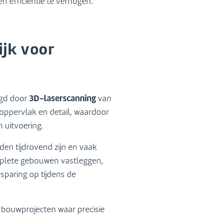
 efficiëntie te verhogen.
ijk voor
3D-laserscanning
egd door
van
oppervlak en detail, waardoor
 uitvoering.
en tijdrovend zijn en vaak
plete gebouwen vastleggen,
esparing op tijdens de
r bouwprojecten waar precisie