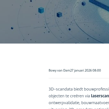
Contact
Posted
Bowy van Dam
27 januari 2026 08:00
by:
3D-scandata biedt bouwprofessi
lasersca
objecten te creëren via
ontwerpvalidatie, bouwmaatvoerin
(0544)377880