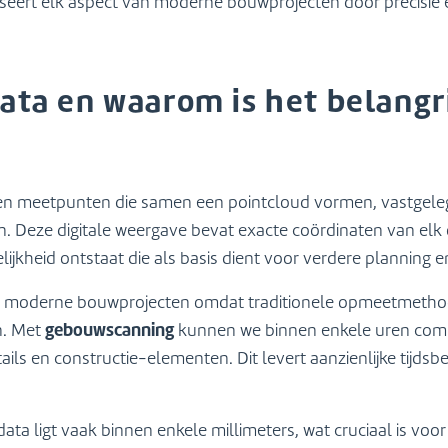
seert elk aspect van moderne bouwprojecten door precisie en
ata en waarom is het belangr
nen meetpunten die samen een pointcloud vormen, vastgel
. Deze digitale weergave bevat exacte coördinaten van elk 
jkheid ontstaat die als basis dient voor verdere planning en
or moderne bouwprojecten omdat traditionele opmeetmethod
gebouwscanning
n. Met
kunnen we binnen enkele uren com
tails en constructie-elementen. Dit levert aanzienlijke tijdsb
a ligt vaak binnen enkele millimeters, wat cruciaal is voo