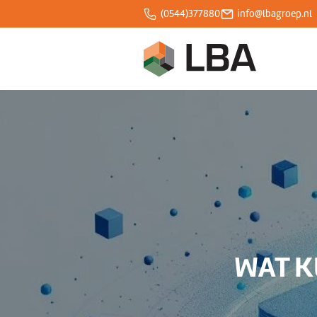
(0544)377880
info@lbagroep.nl
Over ons
Expertises
Projecten
Klantcases
WAT K
Blogs
Werken bij