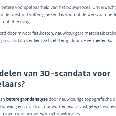
r betere voorspelbaarheid van het bouwproces. Onverwacht
nde toestand volledig bekend is voordat de werkzaamheden 
stenbeheersing.
erd door minder faalkosten, nauwkeurigere materiaalbereken
ng in scandata verdient zichzelf terug door de vermeden ko
rdelen van 3D-scandata voor
laars?
betere grondanalyse
 van
door nauwkeurige topografische da
ouwing en infrastructuur worden exact vastgelegd, wat ess
ramingen van nieuwe woningbouwlocaties.