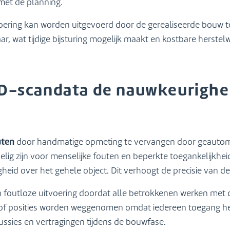
 met de planning.
tvoering kan worden uitgevoerd door de gerealiseerde bouw t
aar, wat tijdige bijsturing mogelijk maakt en kostbare hers
3D-scandata de nauwkeurighe
ten
door handmatige opmeting te vervangen door geautoma
ig zijn voor menselijke fouten en beperkte toegankelijkheid
eid over het gehele object. Dit verhoogt de precisie van d
n foutloze uitvoering doordat alle betrokkenen werken met 
f posities worden weggenomen omdat iedereen toegang heef
cussies en vertragingen tijdens de bouwfase.