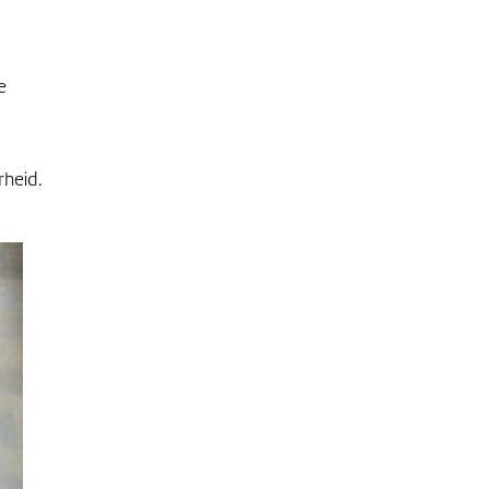
e
rheid.