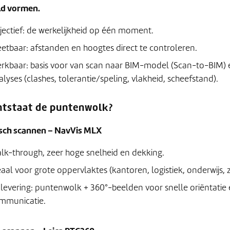
ld vormen.
jectief: de werkelijkheid op één moment.
etbaar: afstanden en hoogtes direct te controleren.
rkbaar: basis voor van scan naar BIM-model (Scan-to-BIM) 
alyses (clashes, tolerantie/speling, vlakheid, scheefstand).
ntstaat de puntenwolk?
ch scannen – NavVis MLX
lk-through, zeer hoge snelheid en dekking.
eaal voor grote oppervlaktes (kantoren, logistiek, onderwijs, 
levering: puntenwolk + 360°-beelden voor snelle oriëntatie
mmunicatie.