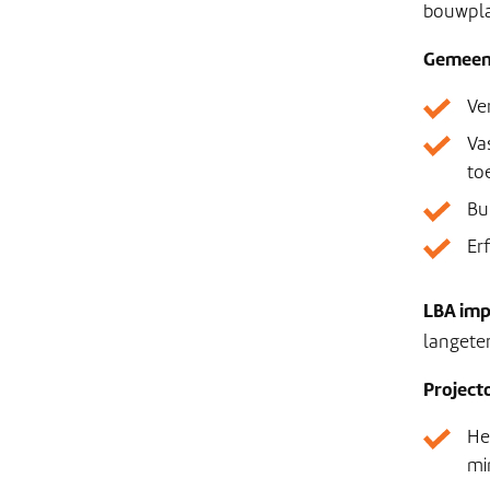
bouwpla
Gemeent
Ve
Va
to
Bu
Er
LBA imp
langete
Projecto
He
mi