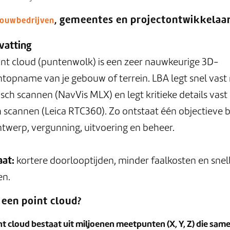
, gemeentes en projectontwikkelaa
ouwbedrijven
vatting
int cloud (puntenwolk) is een zeer nauwkeurige 3D-
opname van je gebouw of terrein. LBA legt snel vast
ch scannen (NavVis MLX) en legt kritieke details vast
h scannen (Leica RTC360). Zo ontstaat één objectieve b
twerp, vergunning, uitvoering en beheer.
aat:
kortere doorlooptijden, minder faalkosten en snel
en.
 een point cloud?
nt cloud bestaat uit miljoenen meetpunten (X, Y, Z) die sam