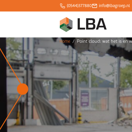
(0544)377880
info@lbagroep.nl
Over ons
/
Point cloud: wat het is en 
Home
Expertises
Projecten
Klantcases
Blogs
Werken bij