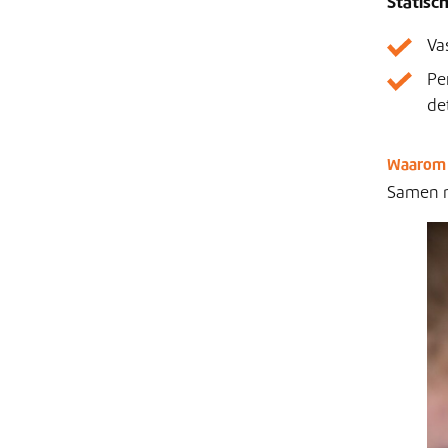
Statisc
Va
Pe
det
Waarom 
Samen mi