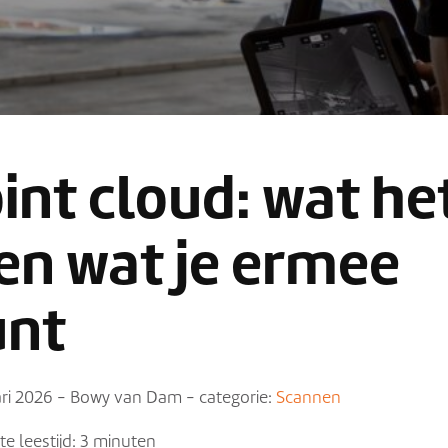
int cloud: wat he
 en wat je ermee
unt
ari 2026
-
Bowy van Dam
-
categorie:
Scannen
e leestijd: 3 minuten