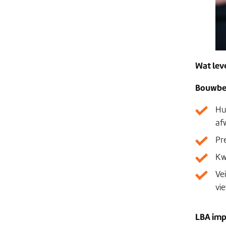
Wat lev
Bouwbed
Hu
af
Pr
Kw
Ve
vi
LBA imp