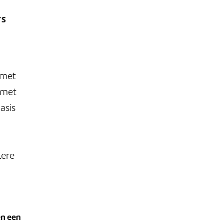
rs
 met
 met
asis
lere
en een