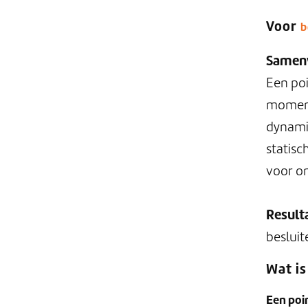
info@lbagroep.nl
Voor
b
Samen
Een po
moment
dynamis
statisc
voor on
Result
besluit
Wat is
Een poi