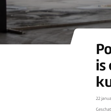
Contact
Po
is
k
22 janu
(0544)377880
Geschatt