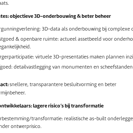
ats.
es: objectieve 3D-onderbouwing & beter beheer
rgunningverlening: 3D-data als onderbouwing bij complexe d
stgoed & openbare ruimte: actueel assetbeeld voor onderh
egankelijkheid.
rgerparticipatie: virtuele 3D-presentaties maken plannen inzic
fgoed: detailvastlegging van monumenten en scheefstanden
act:
snellere, transparantere besluitvorming en beter
rmijnbeheer.
ntwikkelaars: lagere risico’s bij transformatie
rbestemming/transformatie: realistische as-built onderlegg
nder ontwerprisico.