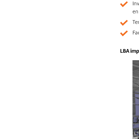
In
en
Te
Fac
LBA imp