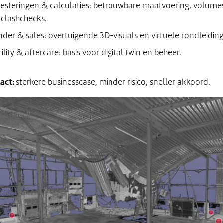
vesteringen & calculaties: betrouwbare maatvoering, volume
 clashchecks.
nder & sales: overtuigende 3D-visuals en virtuele rondleidin
ility & aftercare: basis voor digital twin en beheer.
act:
sterkere businesscase, minder risico, sneller akkoord.