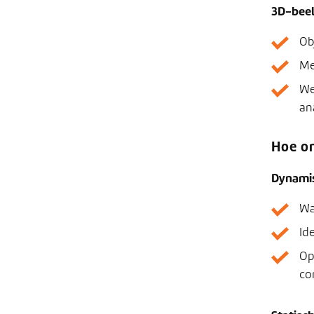
3D-bee
Ob
Me
We
an
Hoe o
Dynamis
Wa
Id
Op
co