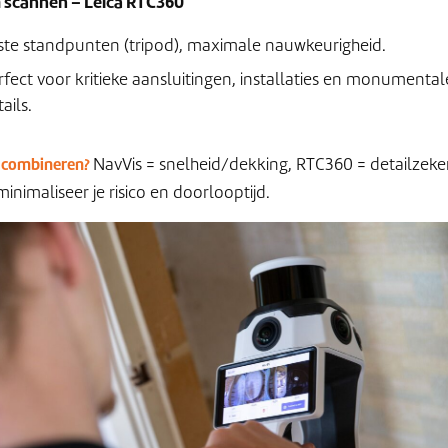
h scannen – Leica RTC360
ste standpunten (tripod), maximale nauwkeurigheid.
rfect voor kritieke aansluitingen, installaties en monumental
ails.
NavVis = snelheid/dekking, RTC360 = detailzeke
combineren?
nimaliseer je risico en doorlooptijd.