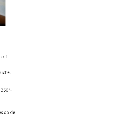
n of
uctie.
a 360°-
es op de