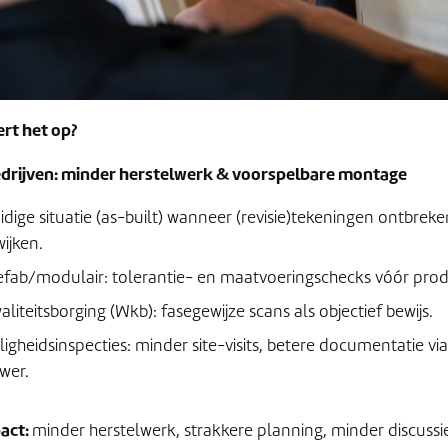
ert het op?
rijven: minder herstelwerk & voorspelbare montage
idige situatie (as-built) wanneer (revisie)tekeningen ontbreke
wijken.
efab/modulair: tolerantie- en maatvoeringschecks vóór prod
aliteitsborging (Wkb): fasegewijze scans als objectief bewijs.
iligheidsinspecties: minder site-visits, betere documentatie vi
ewer.
act:
minder herstelwerk, strakkere planning, minder discussi