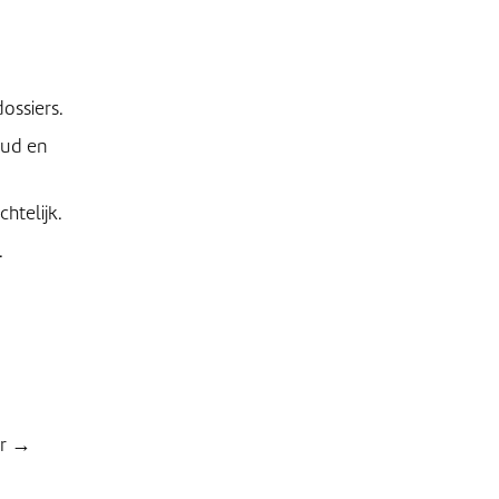
ossiers.
oud en
htelijk.
.
er →