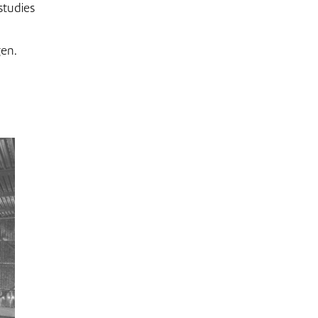
studies
gen.